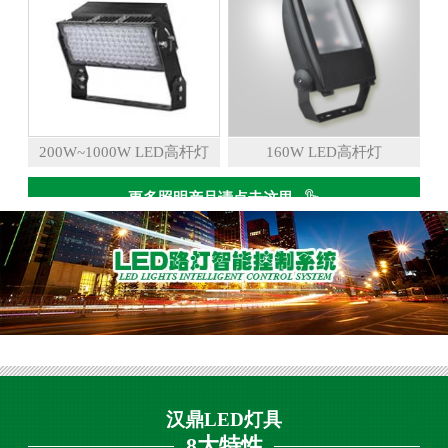
200W~1000W LED高杆灯
160W LED高杆灯
更多照明产品请点击这里
汉鼎LED灯具
8大特性