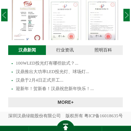
投光灯实用新型
澳大利亚SAA证
投光灯外观设计
路灯
汉鼎新闻
行业资讯
照明百科
专利证书
书
专利证书
100WLED投光灯有哪些款式？...
​汉鼎推出大功率LED投光灯、球场灯...
汉鼎于2月4日正式开工...
迎新年！贺新春！汉鼎祝您新年快乐！...
MORE+
深圳汉鼎绿能股份有限公司 版权所有
粤ICP备16018635号