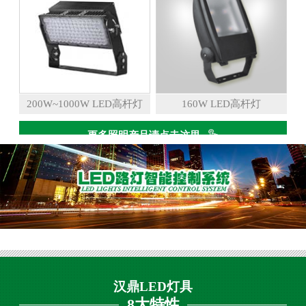
200W~1000W LED高杆灯
160W LED高杆灯
更多照明产品请点击这里
汉鼎LED灯具
8大特性