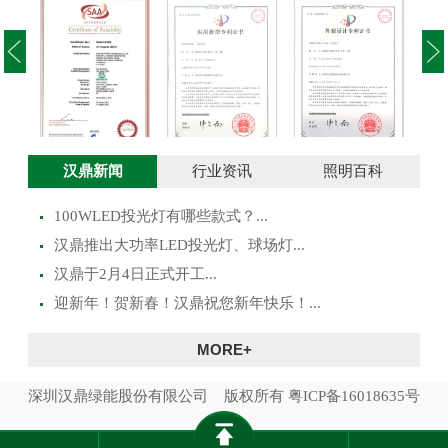
投光灯实用新型
澳大利亚SAA证
投光灯外观设计
路灯
汉鼎新闻
行业资讯
照明百科
专利证书
书
专利证书
100WLED投光灯有哪些款式？...
​汉鼎推出大功率LED投光灯、球场灯...
汉鼎于2月4日正式开工...
迎新年！贺新春！汉鼎祝您新年快乐！...
MORE+
深圳汉鼎绿能股份有限公司 版权所有
粤ICP备16018635号