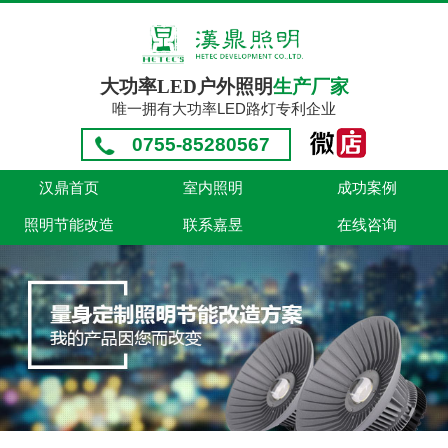
大功率LED户外照明
生产厂家
唯一拥有大功率LED路灯专利企业
0755-85280567
汉鼎首页
室内照明
成功案例
照明节能改造
联系嘉昱
在线咨询