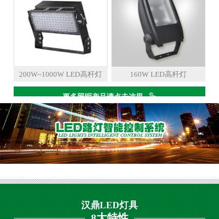
200W~1000W LED高杆灯
160W LED高杆灯
更多照明产品请点击这里
汉鼎LED灯具
8大特性