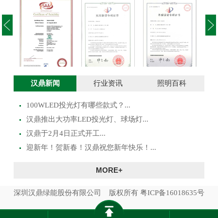
投光灯实用新型
澳大利亚SAA证
投光灯外观设计
路灯
汉鼎新闻
行业资讯
照明百科
专利证书
书
专利证书
100WLED投光灯有哪些款式？...
​汉鼎推出大功率LED投光灯、球场灯...
汉鼎于2月4日正式开工...
迎新年！贺新春！汉鼎祝您新年快乐！...
MORE+
深圳汉鼎绿能股份有限公司 版权所有
粤ICP备16018635号