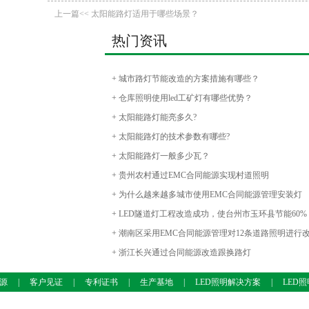
上一篇<< 太阳能路灯适用于哪些场景？
热门资讯
+ 城市路灯节能改造的方案措施有哪些？
+ 仓库照明使用led工矿灯有哪些优势？
+ 太阳能路灯能亮多久?
+ 太阳能路灯的技术参数有哪些?
+ 太阳能路灯一般多少瓦？
+ 贵州农村通过EMC合同能源实现村道照明
+ 为什么越来越多城市使用EMC合同能源管理安装灯
具？
+ LED隧道灯工程改造成功，使台州市玉环县节能60%
以上
+ 潮南区采用EMC合同能源管理对12条道路照明进行
造
+ 浙江长兴通过合同能源改造跟换路灯
源
|
客户见证
|
专利证书
|
生产基地
|
LED照明解决方案
|
LED