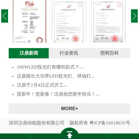
投光灯实用新型
澳大利亚SAA证
投光灯外观设计
路灯
汉鼎新闻
行业资讯
照明百科
专利证书
书
专利证书
100WLED投光灯有哪些款式？...
​汉鼎推出大功率LED投光灯、球场灯...
汉鼎于2月4日正式开工...
迎新年！贺新春！汉鼎祝您新年快乐！...
MORE+
深圳汉鼎绿能股份有限公司 版权所有
粤ICP备16018635号