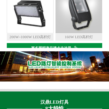
200W~1000W LED高杆灯
160W LED高杆灯
更多照明产品请点击这里
汉鼎LED灯具
8大特性