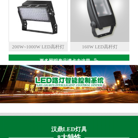
200W~1000W LED高杆灯
160W LED高杆灯
更多照明产品请点击这里
汉鼎LED灯具
8大特性