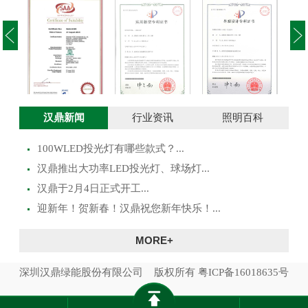
投光灯实用新型
澳大利亚SAA证
投光灯外观设计
路灯
汉鼎新闻
行业资讯
照明百科
专利证书
书
专利证书
100WLED投光灯有哪些款式？...
​汉鼎推出大功率LED投光灯、球场灯...
汉鼎于2月4日正式开工...
迎新年！贺新春！汉鼎祝您新年快乐！...
MORE+
深圳汉鼎绿能股份有限公司 版权所有
粤ICP备16018635号