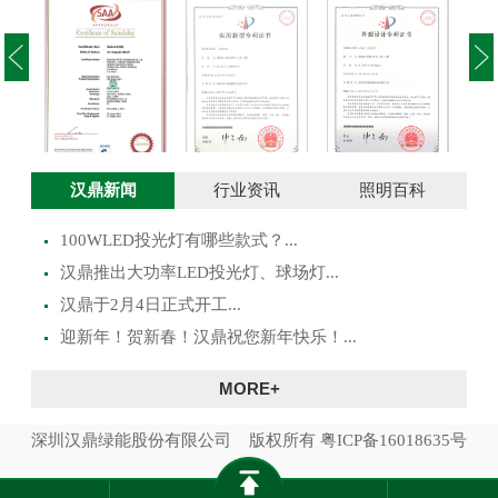
投光灯实用新型
澳大利亚SAA证
投光灯外观设计
路灯
汉鼎新闻
行业资讯
照明百科
专利证书
书
专利证书
100WLED投光灯有哪些款式？...
​汉鼎推出大功率LED投光灯、球场灯...
汉鼎于2月4日正式开工...
迎新年！贺新春！汉鼎祝您新年快乐！...
MORE+
深圳汉鼎绿能股份有限公司 版权所有
粤ICP备16018635号