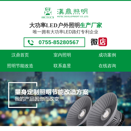
大功率LED户外照明
生产厂家
唯一拥有大功率LED路灯专利企业
0755-85280567
汉鼎首页
室内照明
成功案例
照明节能改造
联系嘉昱
在线咨询