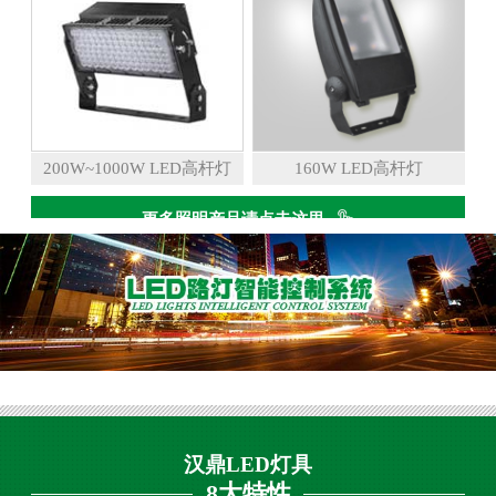
200W~1000W LED高杆灯
160W LED高杆灯
更多照明产品请点击这里
汉鼎LED灯具
8大特性