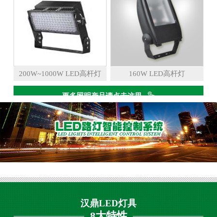
200W~1000W LED高杆灯
160W LED高杆灯
更多照明产品请点击这里
汉鼎LED灯具
8大特性