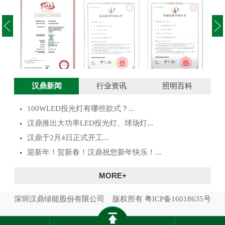
投光灯实用新型
澳大利亚SAA证
投光灯外观设计
路灯
汉鼎新闻
行业资讯
照明百科
专利证书
书
专利证书
100WLED投光灯有哪些款式？...
​汉鼎推出大功率LED投光灯、球场灯...
汉鼎于2月4日正式开工...
迎新年！贺新春！汉鼎祝您新年快乐！...
MORE+
深圳汉鼎绿能股份有限公司 版权所有
粤ICP备16018635号