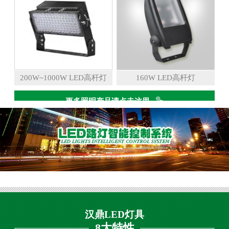
200W~1000W LED高杆灯
160W LED高杆灯
更多照明产品请点击这里
汉鼎LED灯具
8大特性