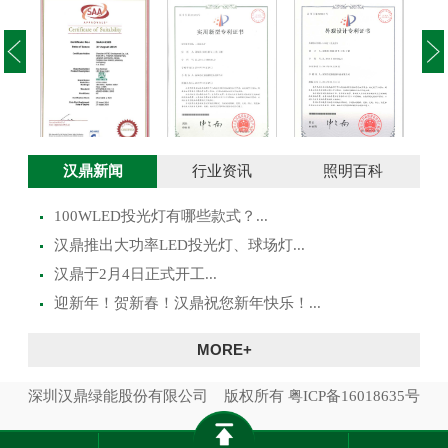
投光灯实用新型
澳大利亚SAA证
投光灯外观设计
路灯
汉鼎新闻
行业资讯
照明百科
专利证书
书
专利证书
100WLED投光灯有哪些款式？...
​汉鼎推出大功率LED投光灯、球场灯...
汉鼎于2月4日正式开工...
迎新年！贺新春！汉鼎祝您新年快乐！...
MORE+
深圳汉鼎绿能股份有限公司 版权所有
粤ICP备16018635号