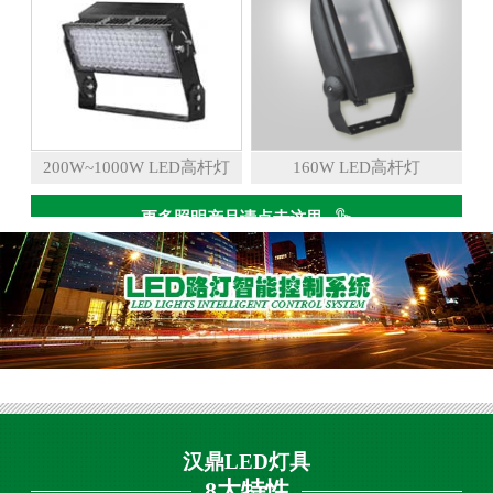
200W~1000W LED高杆灯
160W LED高杆灯
更多照明产品请点击这里
汉鼎LED灯具
8大特性