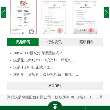
投光灯实用新型
澳大利亚SAA证
投光灯外观设计
路灯
汉鼎新闻
行业资讯
照明百科
专利证书
书
专利证书
100WLED投光灯有哪些款式？...
​汉鼎推出大功率LED投光灯、球场灯...
汉鼎于2月4日正式开工...
迎新年！贺新春！汉鼎祝您新年快乐！...
MORE+
深圳汉鼎绿能股份有限公司 版权所有
粤ICP备16018635号