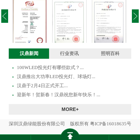
投光灯实用新型
澳大利亚SAA证
投光灯外观设计
路灯
汉鼎新闻
行业资讯
照明百科
专利证书
书
专利证书
100WLED投光灯有哪些款式？...
​汉鼎推出大功率LED投光灯、球场灯...
汉鼎于2月4日正式开工...
迎新年！贺新春！汉鼎祝您新年快乐！...
MORE+
深圳汉鼎绿能股份有限公司 版权所有
粤ICP备16018635号