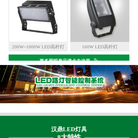
200W~1000W LED高杆灯
160W LED高杆灯
更多照明产品请点击这里
汉鼎LED灯具
8大特性