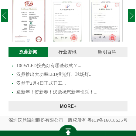
投光灯实用新型
澳大利亚SAA证
投光灯外观设计
路灯
汉鼎新闻
行业资讯
照明百科
专利证书
书
专利证书
100WLED投光灯有哪些款式？...
​汉鼎推出大功率LED投光灯、球场灯...
汉鼎于2月4日正式开工...
迎新年！贺新春！汉鼎祝您新年快乐！...
MORE+
深圳汉鼎绿能股份有限公司 版权所有
粤ICP备16018635号