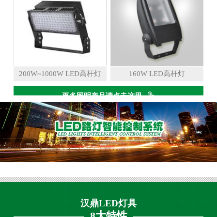
200W~1000W LED高杆灯
160W LED高杆灯
更多照明产品请点击这里
汉鼎LED灯具
8大特性