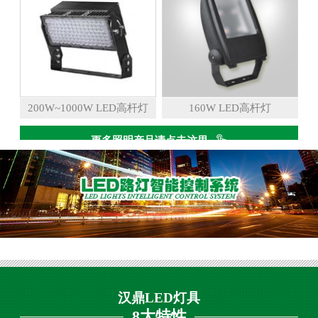
200W~1000W LED高杆灯
160W LED高杆灯
更多照明产品请点击这里
汉鼎LED灯具
8大特性