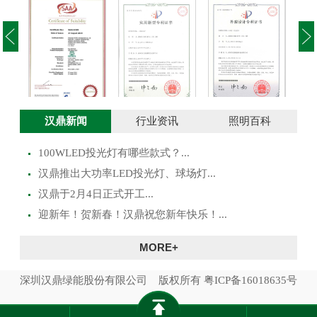
投光灯实用新型
澳大利亚SAA证
投光灯外观设计
路灯
汉鼎新闻
行业资讯
照明百科
专利证书
书
专利证书
100WLED投光灯有哪些款式？...
​汉鼎推出大功率LED投光灯、球场灯...
汉鼎于2月4日正式开工...
迎新年！贺新春！汉鼎祝您新年快乐！...
MORE+
深圳汉鼎绿能股份有限公司 版权所有
粤ICP备16018635号