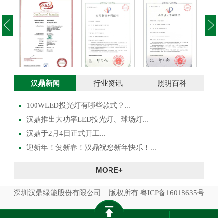
投光灯实用新型
澳大利亚SAA证
投光灯外观设计
路灯
汉鼎新闻
行业资讯
照明百科
专利证书
书
专利证书
100WLED投光灯有哪些款式？...
​汉鼎推出大功率LED投光灯、球场灯...
汉鼎于2月4日正式开工...
迎新年！贺新春！汉鼎祝您新年快乐！...
MORE+
深圳汉鼎绿能股份有限公司 版权所有
粤ICP备16018635号