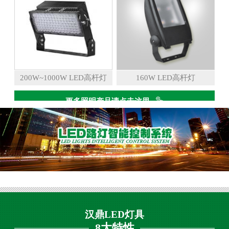
200W~1000W LED高杆灯
160W LED高杆灯
更多照明产品请点击这里
汉鼎LED灯具
8大特性