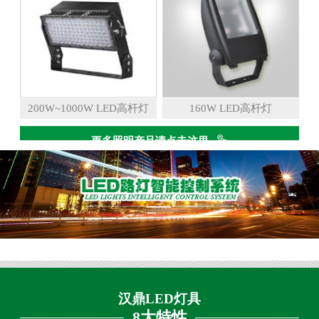
200W~1000W LED高杆灯
160W LED高杆灯
更多照明产品请点击这里
汉鼎LED灯具
8大特性