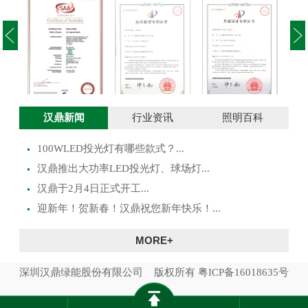
投光灯实用新型
澳大利亚SAA证
投光灯外观设计
路灯
汉鼎新闻
行业资讯
照明百科
专利证书
书
专利证书
100WLED投光灯有哪些款式？...
​汉鼎推出大功率LED投光灯、球场灯...
汉鼎于2月4日正式开工...
迎新年！贺新春！汉鼎祝您新年快乐！...
MORE+
深圳汉鼎绿能股份有限公司 版权所有
粤ICP备16018635号