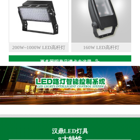
200W~1000W LED高杆灯
160W LED高杆灯
更多照明产品请点击这里
汉鼎LED灯具
8大特性