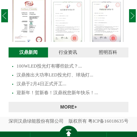
投光灯实用新型
澳大利亚SAA证
投光灯外观设计
路灯
汉鼎新闻
行业资讯
照明百科
专利证书
书
专利证书
100WLED投光灯有哪些款式？...
​汉鼎推出大功率LED投光灯、球场灯...
汉鼎于2月4日正式开工...
迎新年！贺新春！汉鼎祝您新年快乐！...
MORE+
深圳汉鼎绿能股份有限公司 版权所有
粤ICP备16018635号