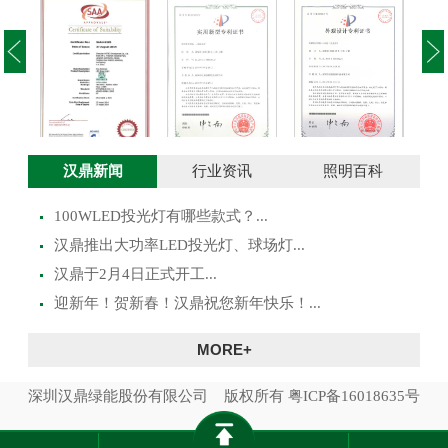
投光灯实用新型
澳大利亚SAA证
投光灯外观设计
路灯
汉鼎新闻
行业资讯
照明百科
专利证书
书
专利证书
100WLED投光灯有哪些款式？...
​汉鼎推出大功率LED投光灯、球场灯...
汉鼎于2月4日正式开工...
迎新年！贺新春！汉鼎祝您新年快乐！...
MORE+
深圳汉鼎绿能股份有限公司 版权所有
粤ICP备16018635号