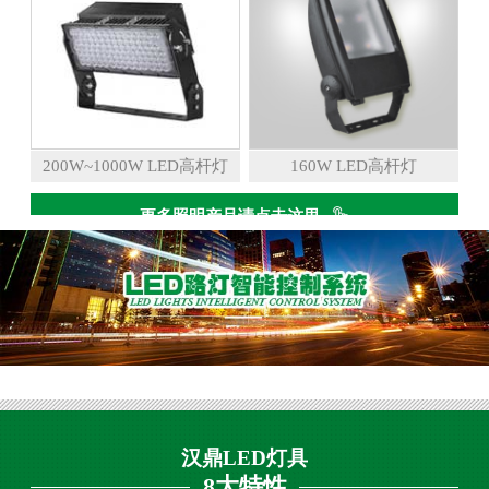
200W~1000W LED高杆灯
160W LED高杆灯
更多照明产品请点击这里
汉鼎LED灯具
8大特性