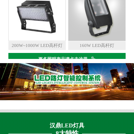
200W~1000W LED高杆灯
160W LED高杆灯
更多照明产品请点击这里
汉鼎LED灯具
8大特性