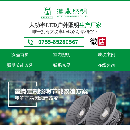
大功率LED户外照明
生产厂家
唯一拥有大功率LED路灯专利企业
0755-85280567
汉鼎首页
室内照明
成功案例
照明节能改造
联系嘉昱
在线咨询