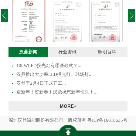
投光灯实用新型
澳大利亚SAA证
投光灯外观设计
路灯
汉鼎新闻
行业资讯
照明百科
专利证书
书
专利证书
100WLED投光灯有哪些款式？...
​汉鼎推出大功率LED投光灯、球场灯...
汉鼎于2月4日正式开工...
迎新年！贺新春！汉鼎祝您新年快乐！...
MORE+
深圳汉鼎绿能股份有限公司 版权所有
粤ICP备16018635号