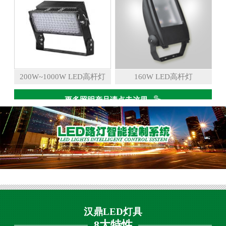
200W~1000W LED高杆灯
160W LED高杆灯
更多照明产品请点击这里
汉鼎LED灯具
8大特性