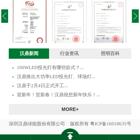
投光灯实用新型
澳大利亚SAA证
投光灯外观设计
路灯
汉鼎新闻
行业资讯
照明百科
专利证书
书
专利证书
100WLED投光灯有哪些款式？...
​汉鼎推出大功率LED投光灯、球场灯...
汉鼎于2月4日正式开工...
迎新年！贺新春！汉鼎祝您新年快乐！...
MORE+
深圳汉鼎绿能股份有限公司 版权所有
粤ICP备16018635号