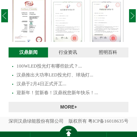
投光灯实用新型
澳大利亚SAA证
投光灯外观设计
路灯
汉鼎新闻
行业资讯
照明百科
专利证书
书
专利证书
100WLED投光灯有哪些款式？...
​汉鼎推出大功率LED投光灯、球场灯...
汉鼎于2月4日正式开工...
迎新年！贺新春！汉鼎祝您新年快乐！...
MORE+
深圳汉鼎绿能股份有限公司 版权所有
粤ICP备16018635号