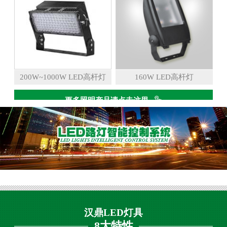
200W~1000W LED高杆灯
160W LED高杆灯
更多照明产品请点击这里
汉鼎LED灯具
8大特性