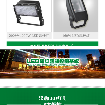
200W~1000W LED高杆灯
160W LED高杆灯
更多照明产品请点击这里
汉鼎LED灯具
8大特性