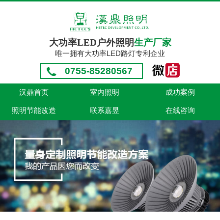
大功率LED户外照明
生产厂家
唯一拥有大功率LED路灯专利企业
0755-85280567
汉鼎首页
室内照明
成功案例
照明节能改造
联系嘉昱
在线咨询