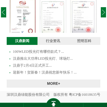
投光灯实用新型
澳大利亚SAA证
投光灯外观设计
路灯
汉鼎新闻
行业资讯
照明百科
专利证书
书
专利证书
100WLED投光灯有哪些款式？...
​汉鼎推出大功率LED投光灯、球场灯...
汉鼎于2月4日正式开工...
迎新年！贺新春！汉鼎祝您新年快乐！...
MORE+
深圳汉鼎绿能股份有限公司 版权所有
粤ICP备16018635号