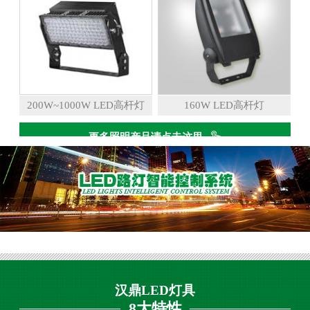
200W~1000W LED高杆灯
160W LED高杆灯
更多照明产品请点击这里
汉鼎LED灯具
8大特性