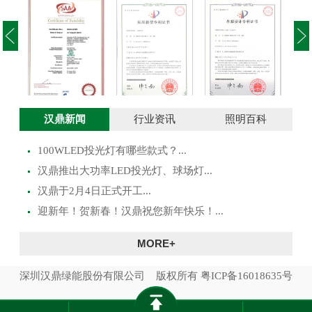
投光灯实用新型
澳大利亚SAA证
投光灯外观设计
路灯
汉鼎新闻
行业资讯
照明百科
专利证书
书
专利证书
100WLED投光灯有哪些款式？...
​汉鼎推出大功率LED投光灯、球场灯...
汉鼎于2月4日正式开工...
迎新年！贺新春！汉鼎祝您新年快乐！...
MORE+
深圳汉鼎绿能股份有限公司 版权所有
粤ICP备16018635号